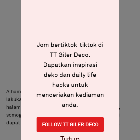
Jom bertiktok-tiktok di
TT Giler Deco.
Dapatkan inspirasi
deko dan daily life
hacks untuk
Alhamdulillah. Inilah dia hasil akhir diy yang saya
menceriakan kediaman
lakukan. Jadi, bolehlah nak bertanam pokok di
anda.
halaman luar rumah sambil menghirup kopi. Jadi,
semoga projek diy yang dikongsikan oleh saya ini
dapat memberikan inspirasi kepada anda semua.
FOLLOW TT GILER DECO
Tutup