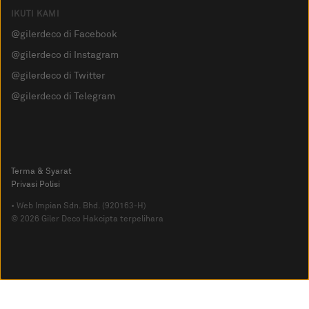
IKUTI KAMI
@gilerdeco di Facebook
@gilerdeco di Instagram
@gilerdeco di Twitter
@gilerdeco di Telegram
Terma & Syarat
Privasi Polisi
• Web Impian Sdn. Bhd. (920163-H)
© 2026 Giler Deco Hakcipta terpelihara