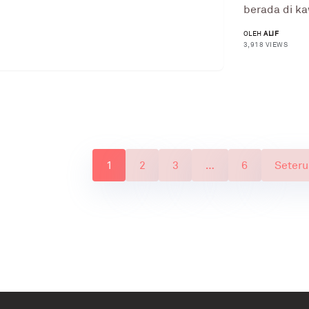
berada di ka
OLEH
ALIF
3,918 VIEWS
1
2
3
…
6
Seteru