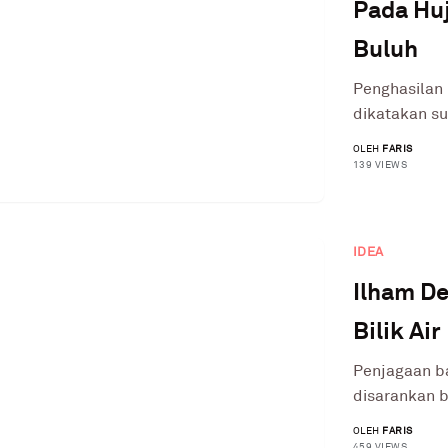
Pada Hu
Buluh
Penghasilan
dikatakan su
OLEH
FARIS
139 VIEWS
IDEA
Ilham De
Bilik Air
Penjagaan b
disarankan b
OLEH
FARIS
459 VIEWS