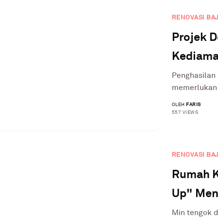
RENOVASI BA
Projek 
Kediama
Penghasilan 
memerlukan b
OLEH
FARIS
557 VIEWS
RENOVASI BA
Rumah K
Up" Menj
Min tengok 