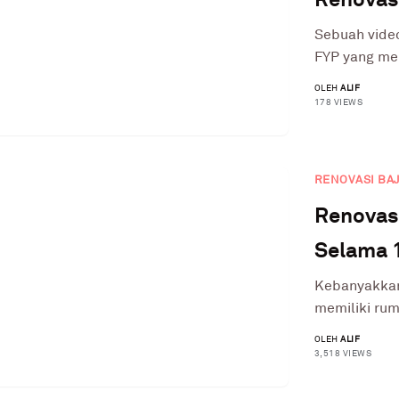
Sebuah video
FYP yang me
OLEH
ALIF
178 VIEWS
RENOVASI BA
Renovas
Selama 
Kebanyakkan 
memiliki rum
OLEH
ALIF
3,518 VIEWS