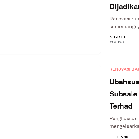
Dijadik
Renovasi ru
sememangnya 
OLEH
ALIF
97 VIEWS
RENOVASI BA
Ubahsua
Subsale
Terhad
Penghasilan 
mengeluarkan
OLEH
FARIS