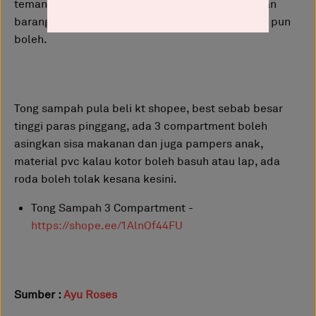
teman isteri memasak, kat bawah tu boleh simpan
barang nak buat rak buku atau simpan toys anak pun
boleh.
Tong sampah pula beli kt shopee, best sebab besar
tinggi paras pinggang, ada 3 compartment boleh
asingkan sisa makanan dan juga pampers anak,
material pvc kalau kotor boleh basuh atau lap, ada
roda boleh tolak kesana kesini.
Tong Sampah 3 Compartment -
https://shope.ee/1AlnOf44FU
Sumber :
Ayu Roses