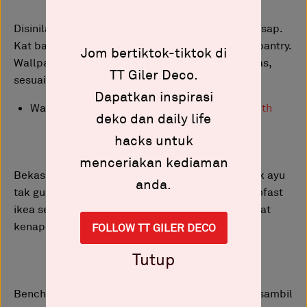
Disinilah dapur comel ayu, comel² pun hari² berasap.
Kat bawah rak tempat stock makanan ala² mini pantry.
Jom bertiktok-tiktok di
Wallpaper dari shopee material tebal tahan panas,
TT Giler Deco.
sesuai lekat kat dapur n bilik air.
Dapatkan inspirasi
Wallpaper Stiker -
https://shope.ee/30DRZjiDth
deko dan daily life
hacks untuk
menceriakan kediaman
Bekas putih tu daripada bekas ice cream, makcik ayu
anda.
tak guna dah so kutip bwk balik, bekas ni ala² trofast
ikea sebekas dalam harga rm12 benda boleh jimat
kenape nak beli yang mahal kan ?
FOLLOW TT GILER DECO
Tutup
Bench ni pula guna kallax, tempat suami lepak² sambil