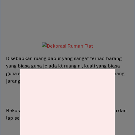
Disebabkan ruang dapur yang sangat terhad barang
yang biasa guna je ada kt ruang ni, kuali yang biasa
guna sangkut kat hujung rak, periuk besar² pula yang
jarang guna ayu letak kat ruang belakang.
Bekas rempah dari eco, seminggu sekali turunkan dan
lap semua penutup.