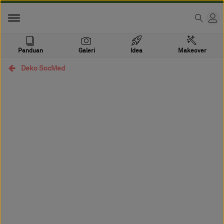
Panduan
Galeri
Idea
Makeover
Deko SocMed