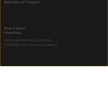
@gilerdeco di Telegram
Terma & Syarat
Privasi Polisi
• Web Impian Sdn. Bhd. (920163-H)
© 2026 Giler Deco Hakcipta terpelihara