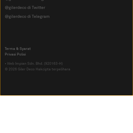
@gilerdeco di Twitter
@gilerdeco di Telegram
Terma & Syarat
Privasi Polisi
• Web Impian Sdn. Bhd. (920163-H)
© 2026 Giler Deco Hakcipta terpelihara