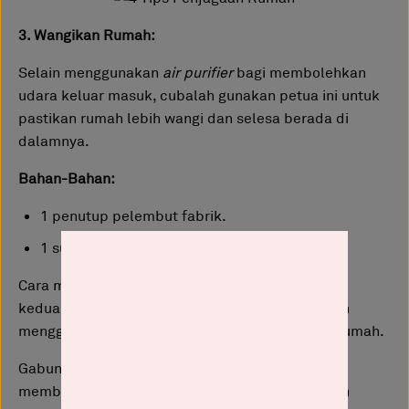
3. Wangikan Rumah:
Selain menggunakan
air purifier
bagi membolehkan
udara keluar masuk, cubalah gunakan petua ini untuk
pastikan rumah lebih wangi dan selesa berada di
dalamnya.
Bahan-Bahan:
1 penutup pelembut fabrik.
1 sudu teh cuka.
Cara mudah sahaja iaitu dengan mencampurkan
kedua-dua bahan di atas dan semburkan dengan
menggunakan spray ke seluruh ruang dalaman rumah.
Gabungan kedua-dua bahan ini mampu
membangkitkan bau dan menjadikan udara lebih