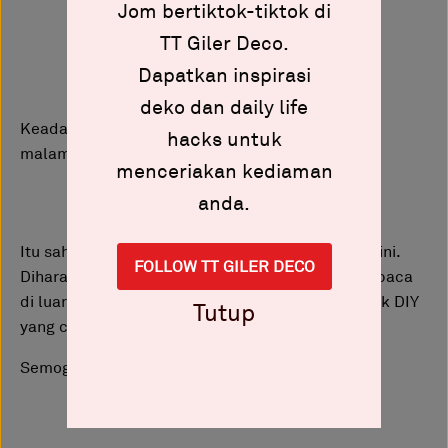
Jom bertiktok-tiktok di
TT Giler Deco.
Dapatkan inspirasi
deko dan daily life
Keadaan bahagian hadapan rumah pada waktu
hacks untuk
malam.
menceriakan kediaman
anda.
Itu sahaja perkongsian dari Giler Deco pada kali ini.
FOLLOW TT GILER DECO
Diharap sedikit sebanyak dapat membantu pembaca
di luar sana mencari idea untuk melakukan projek DIY
Tutup
yang cantik dan kelihatan mewah seperti ini.
Semoga bermanfaat.