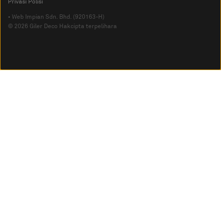
Privasi Polisi
• Web Impian Sdn. Bhd. (920163-H)
© 2026 Giler Deco Hakcipta terpelihara