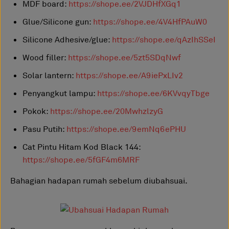
MDF board:
https://shope.ee/2VJDHfXGq1
Glue/Silicone gun:
https://shope.ee/4V4HfPAuW0
Silicone Adhesive/glue:
https://shope.ee/qAzIhSSeI
Wood filler:
https://shope.ee/5zt5SDqNwf
Solar lantern:
https://shope.ee/A9iePxLIv2
Penyangkut lampu:
https://shope.ee/6KVvqyTbge
Pokok:
https://shope.ee/20MwhzlzyG
Pasu Putih:
https://shope.ee/9emNq6ePHU
Cat Pintu Hitam Kod Black 144:
https://shope.ee/5fGF4m6MRF
Bahagian hadapan rumah sebelum diubahsuai.