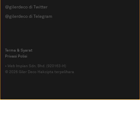
@gilerdeco di Twitter
@gilerdeco di Telegram
Terma & Syarat
Privasi Polisi
• Web Impian Sdn. Bhd. (920163-H)
© 2026 Giler Deco Hakcipta terpelihara