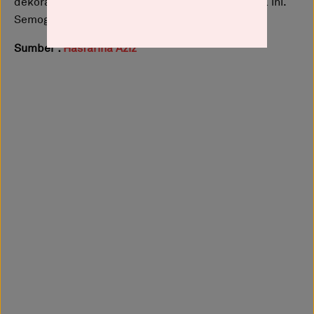
dekorasi raya kepada rumah anda melalui artikel ini.
Semoga bermanfaat semua.
Sumber :
Hasfarina Aziz