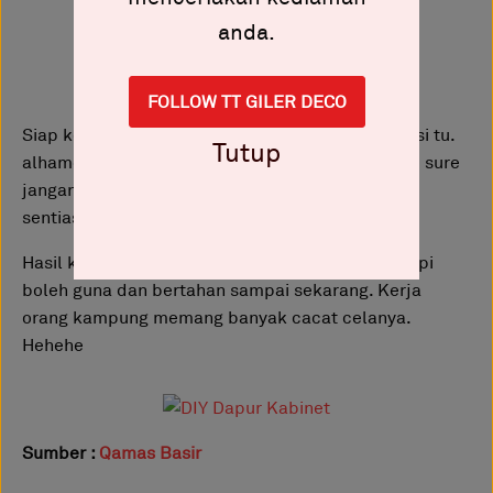
anda.
FOLLOW TT GILER DECO
Siap keseluruhan cuma belum tampal edging besi tu.
Tutup
alhamdulillah tahan sampai sekarang. Just make sure
jangan tumbuk sambal takut crack. Air pun kena
sentiasa elakkan.
Hasil kitchen cabinet yang dah siap. Tak indah tapi
boleh guna dan bertahan sampai sekarang. Kerja
orang kampung memang banyak cacat celanya.
Hehehe
Sumber :
Qamas Basir