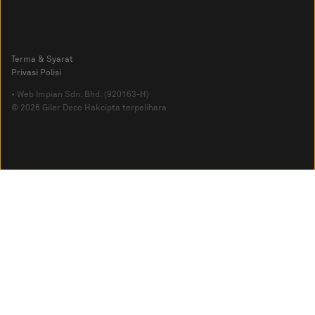
Terma & Syarat
Privasi Polisi
• Web Impian Sdn. Bhd. (920163-H)
© 2026 Giler Deco Hakcipta terpelihara