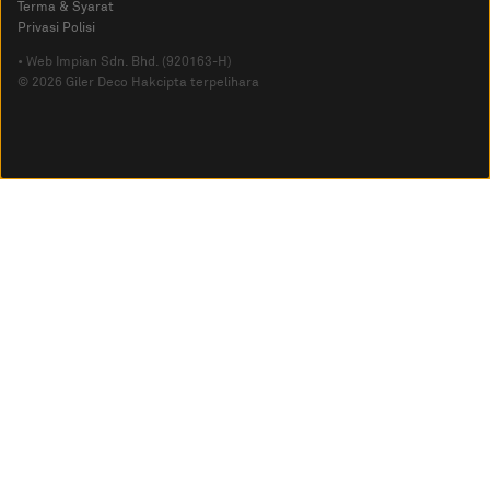
Terma & Syarat
Privasi Polisi
• Web Impian Sdn. Bhd. (920163-H)
© 2026 Giler Deco Hakcipta terpelihara