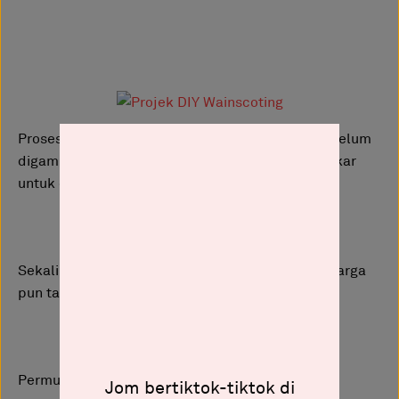
Proses ini agak tricky. Pastikan susun dahulu sebelum
digam supaya kiraan jarak betul. Kalau tidak, sukar
untuk dicabut setelah digam.
Sekali lagi penggunaan laser amat membantu. Harga
pun tak la mahal mana. Tapi amat berguna.
Permulaan yang agak perlahan.
Jom bertiktok-tiktok di