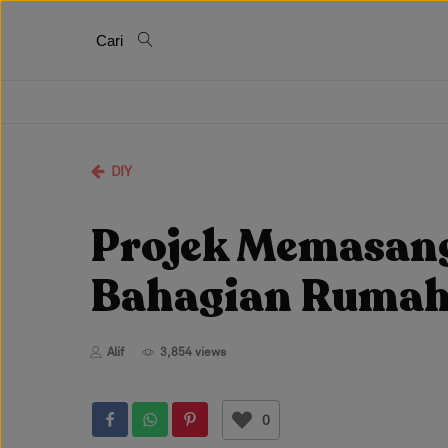
Cari
DIY
Projek Memasan
Bahagian Ruma
Alif
3,854 views
0