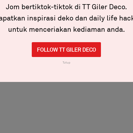
Jom bertiktok-tiktok di TT Giler Deco.
survey mana yang berkenan. Mana tau korang juga nak
a bahagian rumah korang.
apatkan inspirasi deko dan daily life hac
untuk menceriakan kediaman anda.
FOLLOW TT GILER DECO
Tutup