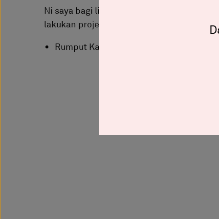
Ni saya bagi link. Korang boleh lah cuba 
lakukan projek pasang rumput karpet pad
D
Rumput Karpet -
https://shp.ee/um63ffj