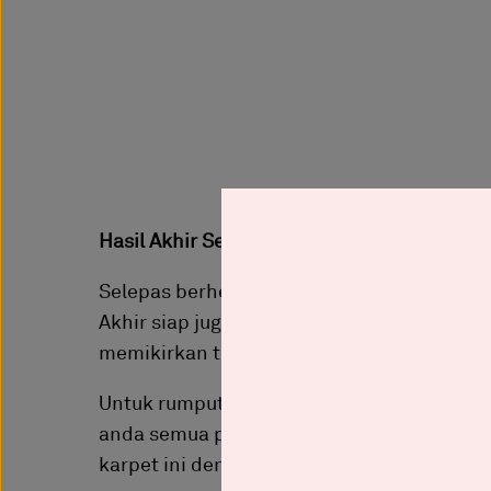
Hasil Akhir Selepas Projek Memasang Rump
Selepas berhempas pulas melakukan aktivi
Akhir siap juga projek kami sekeluarga ini.
memikirkan tentang masalah rumput panj
Untuk rumput karpet ini, saya beli di Shope
anda semua pilih. Daripada ketebalan sehin
karpet ini dengan ketebalan 25mm.