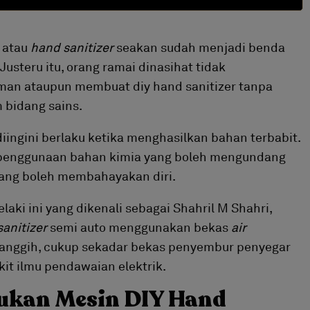
i atau
hand sanitizer
seakan sudah menjadi benda
Justeru itu, orang ramai dinasihat tidak
man ataupun membuat diy hand sanitizer tanpa
 bidang sains.
iingini berlaku ketika menghasilkan bahan terbabit.
a penggunaan bahan kimia yang boleh mengundang
 yang boleh membahayakan diri.
laki ini yang dikenali sebagai Shahril M Shahri,
anitizer
semi auto menggunakan bekas
air
k canggih, cukup sekadar bekas penyembur penyegar
kit ilmu pendawaian elektrik.
kukan Mesin DIY Hand