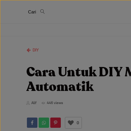
Cari
DIY
Cara Untuk DIY M
Automatik
Alif
446 views
0