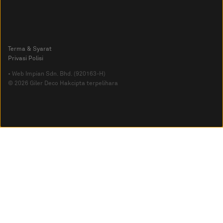
Terma & Syarat
Privasi Polisi
• Web Impian Sdn. Bhd. (920163-H)
© 2026 Giler Deco Hakcipta terpelihara