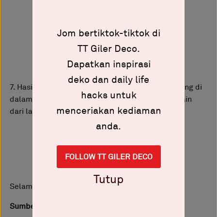
Jom bertiktok-tiktok di
TT Giler Deco.
Dapatkan inspirasi
deko dan daily life
7. Hasilnya sangat gempak! Memang nampak ruang di
hacks untuk
dalam rumah lebih eksklusif dan suatu tempat lain
menceriakan kediaman
dari lain.
anda.
FOLLOW TT GILER DECO
Tutup
Selamat mencuba semua!
Sumber :
Painthub Hassan Hardware