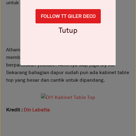
untuk digantung.
FOLLOW TT GILER DECO
Tutup
Alhamdulillah, setelah lama berhempas pulas
membuat DIY kabinet table top ini seorang diri
berpandukan youtube. Akhirnya siap juga diy ini.
Sekarang bahagian dapur sudah pun ada kabinet table
top yang besar dan cantik untuk dipandang.
Kredit :
Din Labatta