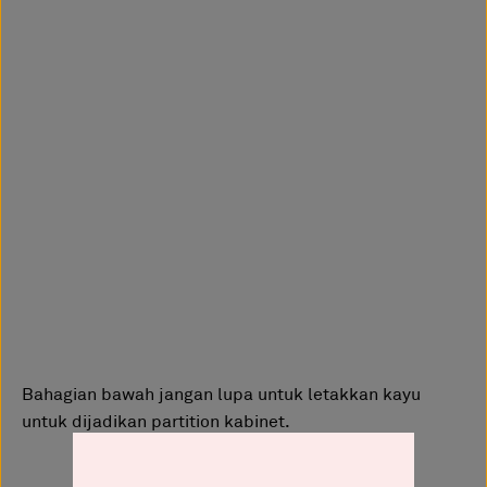
Bahagian bawah jangan lupa untuk letakkan kayu
untuk dijadikan partition kabinet.