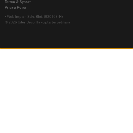
Terma & Syarat
Privasi Polisi
• Web Impian Sdn. Bhd. (920163-H)
© 2026 Giler Deco Hakcipta terpelihara