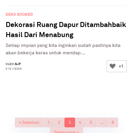
DEKO SOCMED
Dekorasi Ruang Dapur Ditambahbaik
Hasil Dari Menabung
Setiap impian yang kita inginkan sudah pastinya kita
akan bekerja keras untuk mendap...
OLEH
ALIF
+1
919 VIEWS
« Sebelum
1
2
3
4
5
…
8
Seterusnya »