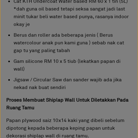
Cat KTH Undercoat Water based RM 60 x 1 tin (5L)
*dah guna oil based tetapi seksa sangat jadi last
minit tukar beli water based punya, rasanya indoor
okay je
Berus dan roller ada beberapa jenis ( Berus
watercolour anak pun kami guna ) sebab nak cat
gap tu yang paling tabah
Gam silicone RM 10 x 5 tiub (lekatkan papan di
wall)
Jigsaw / Circular Saw dan sander wajib ada jika
nekad nak buat sendiri
Proses Membuat Shiplap Wall Untuk Diletakkan Pada
Ruang Tamu
Papan plywood saiz 10x14 kaki yang dibeli sebelum
dipotong kepada beberapa keping papan untuk
dekorasi shiplap wall di ruang tamu.