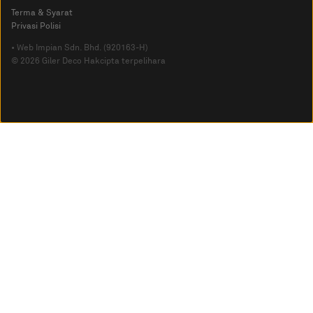
Terma & Syarat
Privasi Polisi
• Web Impian Sdn. Bhd. (920163-H)
© 2026 Giler Deco Hakcipta terpelihara