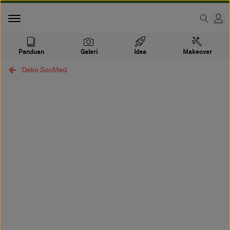
Panduan
Galeri
Idea
Makeover
Deko SocMed