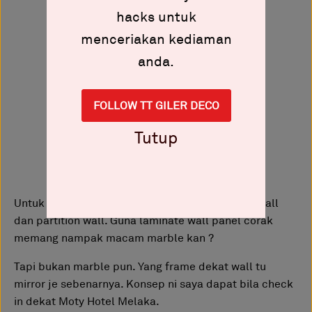
hacks untuk
menceriakan kediaman
anda.
FOLLOW TT GILER DECO
Tutup
Untuk wall material yang sama dengan feature wall
dan partition wall. Guna laminate wall panel corak
memang nampak macam marble kan ?
Tapi bukan marble pun. Yang frame dekat wall tu
mirror je sebenarnya. Konsep ni saya dapat bila check
in dekat Moty Hotel Melaka.