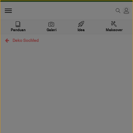
Panduan
Galeri
Idea
Makeover
Deko SocMed