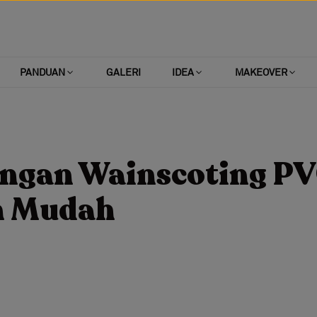
PANDUAN
GALERI
IDEA
MAKEOVER
ngan Wainscoting P
n Mudah