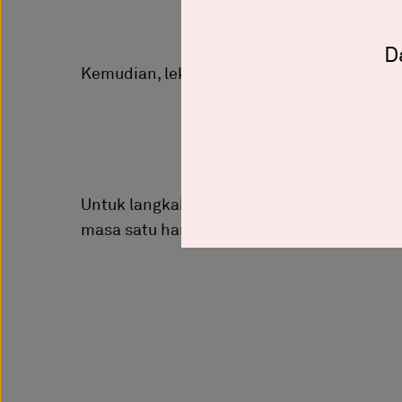
D
Kemudian, lekatkan mengikut corak dan gay
Untuk langkah mengukur, menampal, mema
masa satu hari setengah juga untuk dilaku