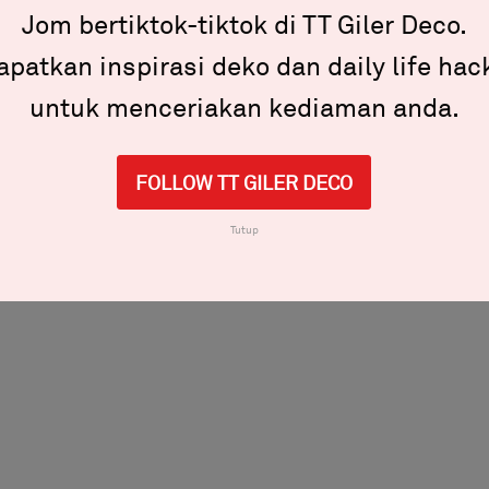
Jom bertiktok-tiktok di TT Giler Deco.
apatkan inspirasi deko dan daily life hac
a pilihan hati.
untuk menceriakan kediaman anda.
FOLLOW TT GILER DECO
Tutup
ku dan menyapu filler, boleh dikatakan memakan
kan.