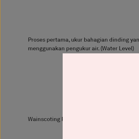
Proses pertama, ukur bahagian dinding yan
menggunakan pengukur air. (Water Level)
Wainscoting PVC mula dipasang bagi memb