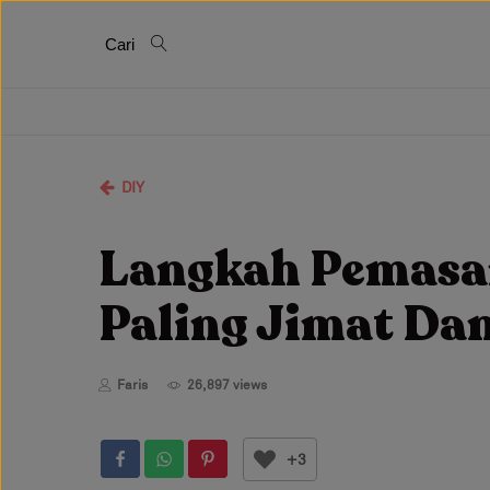
Cari
DIY
Langkah Pemasa
Paling Jimat Da
Faris
26,897 views
+3