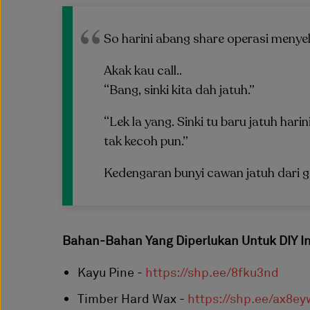
So harini abang share operasi meny
Akak kau call..
“Bang, sinki kita dah jatuh.”
“Lek la yang. Sinki tu baru jatuh har
tak kecoh pun.”
Kedengaran bunyi cawan jatuh dari 
Bahan-Bahan Yang Diperlukan Untuk DIY In
Kayu Pine -
https://shp.ee/8fku3nd
Timber Hard Wax -
https://shp.ee/ax8e