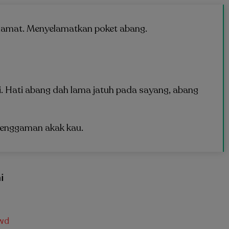
elamat. Menyelamatkan poket abang.
ini. Hati abang dah lama jatuh pada sayang, abang
genggaman akak kau.
i
ywd