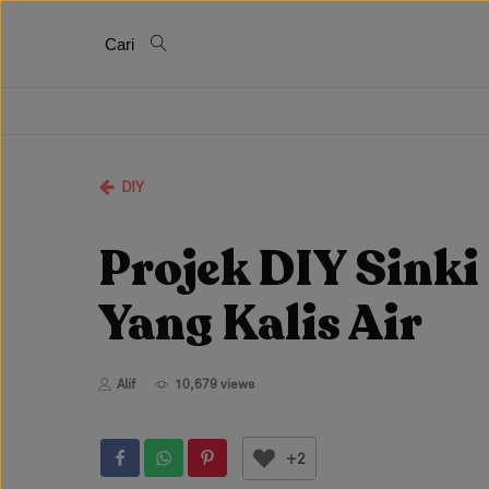
Cari
DIY
Projek DIY Sink
Yang Kalis Air
Alif
10,679 views
+2