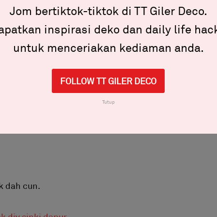
Jom bertiktok-tiktok di TT Giler Deco.
apatkan inspirasi deko dan daily life hac
untuk menceriakan kediaman anda.
FOLLOW TT GILER DECO
 lakukan rekabentuk sebegini. Pakukan bahagian
 dapur masa ni pun telah dibeli. Jadi, terus pasangla
Tutup
k dah cun.