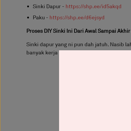
Sinki Dapur -
https://shp.ee/id5akqd
Paku -
https://shp.ee/d6ejsyd
Proses DIY Sinki Ini Dari Awal Sampai Akhir
Sinki dapur yang ni pun dah jatuh. Nasib lah
banyak kerja pula yang perlu dilakukan.